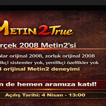
METİN2 PVP NORMAL KONULAR
Official
Oy
Oyun Türü
Tarihi
Sa
03.04.2026
Farm Server
21.11.2025
Farm Server