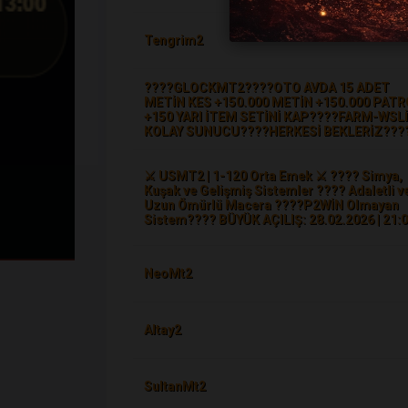
Tengrim2
????GLOCKMT2????OTO AVDA 15 ADET
METİN KES +150.000 METİN +150.000 PAT
+150 YARI İTEM SETİNİ KAP????FARM-WSL
KOLAY SUNUCU????HERKESİ BEKLERİZ???
⚔️ USMT2 | 1-120 Orta Emek ⚔️ ????️ Simya,
Kuşak ve Gelişmiş Sistemler ???? Adaletli v
Uzun Ömürlü Macera ????P2WİN Olmayan
Sistem???? BÜYÜK AÇILIŞ: 28.02.2026 | 21:
NeoMt2
Altay2
SultanMt2