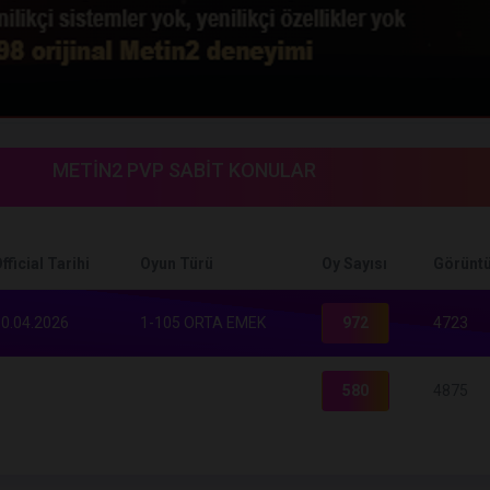
METİN2 PVP SABİT KONULAR
fficial Tarihi
Oyun Türü
Oy Sayısı
Görüntü
0.04.2026
1-105 ORTA EMEK
972
4723
580
4875