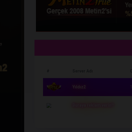
#
Server Adı
O
Yıldız2
1
Buraya reklam verin!!