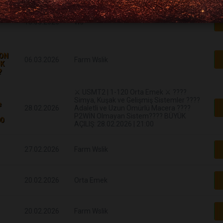
13.03.2026
Ws
RON
06.03.2026
Farm Wslik
İK
?
⚔️ USMT2 | 1-120 Orta Emek ⚔️ ????️
Simya, Kuşak ve Gelişmiş Sistemler ????
e
28.02.2026
Adaletli ve Uzun Ömürlü Macera ????
P2WİN Olmayan Sistem???? BÜYÜK
00
AÇILIŞ: 28.02.2026 | 21:00
27.02.2026
Farm Wslik
20.02.2026
Orta Emek
20.02.2026
Farm Wslik