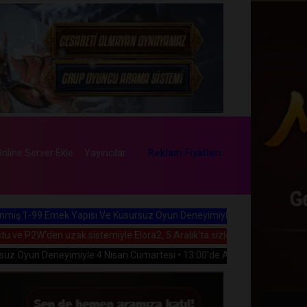
nline Server Ekle
Yayıncılar
Reklam Fiyatları
Yapısı Ve Kusursuz Oyun Deneyimiyle 5 Aralık Cuma • 21:00'da Açılıy
zak sistemiyle Elora2, 5 Aralık'ta sizlerle buluşuyor!
imiyle 4 Nisan Cumartesi • 13:00'de Açılıyor!