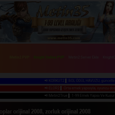
Metin2 PVP
Knight Online PVP
Metin2 Server Ekle
KnightO
📢 KORKUT2 ▌ BOL ÖDÜL HAVUZU, güncellenmiş 1-99 Emek 
📢 ELOR2 ▌ Orta emek yapısıyla, oyuncu dostu ve P2W'den u
📢 Metin2True ▌ 1-99 Emek Yapısı Ve Kusursuz Oyun Deney