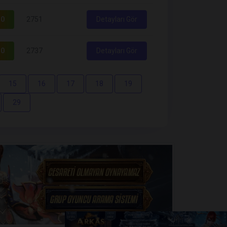
0
2751
Detayları Gör
0
2737
Detayları Gör
15
16
17
18
19
29