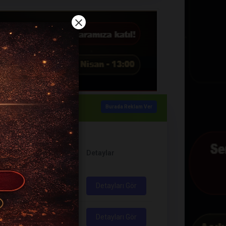
Burada Reklam Ver
Görüntülenme
Detaylar
yısı
Sayısı
9
2258
Detayları Gör
7
3759
Detayları Gör