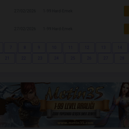
27/02/2026
1-99 Hard-Emek
27/02/2026
1-99 Hard-Emek
7
8
9
10
11
12
13
14
21
22
23
24
25
26
27
28