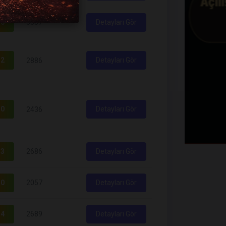
0
3387
Detayları Gör
2
Detayları Gör
2886
0
Detayları Gör
2436
3
2686
Detayları Gör
0
2057
Detayları Gör
4
2689
Detayları Gör