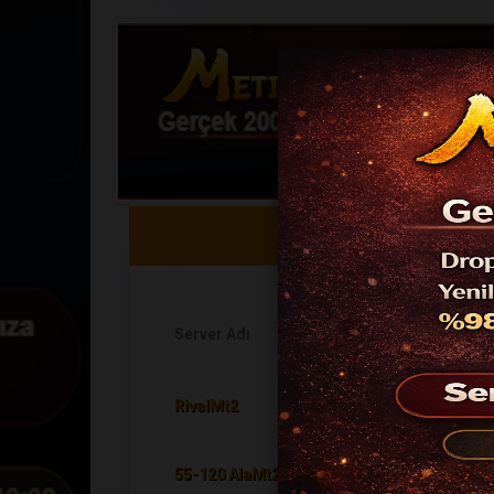
Server Adı
RivalMt2
55-120 AlaMt2