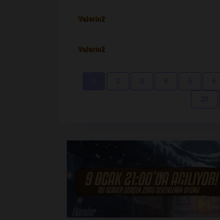
Valerin2
Valerin2
1
2
3
4
5
6
20