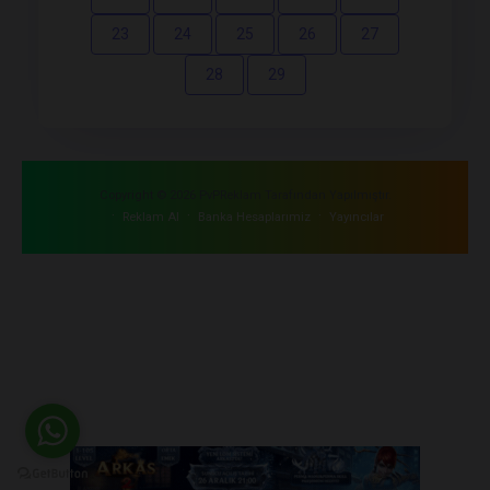
23
24
25
26
27
28
29
Copyright © 2026 PvPReklam Tarafından Yapılmıştır.
·
·
·
Reklam Al
Banka Hesaplarımiz
Yayıncılar