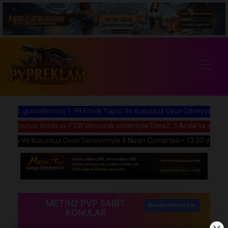
, güncellenmiş 1-99 Emek Yapısı Ve Kusursuz Oyun Deneyimiyle 5 Aral
, oyuncu dostu ve P2W'den uzak sistemiyle Elora2, 5 Aralık'ta sizlerle b
ısı Ve Kusursuz Oyun Deneyimiyle 4 Nisan Cumartesi • 13:00'de Açılıyor
METİN2 PVP SABİT
Burada Reklam Ver
KONULAR