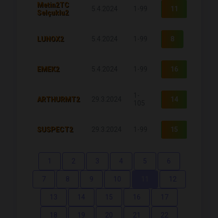
Metin2TC
5.4.2024
1-99
11
5155
Selçuklu2
LUNOX2
5.4.2024
1-99
8
5321
EMEK2
5.4.2024
1-99
16
5476
1-
ARTHURMT2
29.3.2024
14
6141
105
SUSPECT2
29.3.2024
1-99
15
6340
1
2
3
4
5
6
7
8
9
10
11
12
13
14
15
16
17
18
19
20
21
22