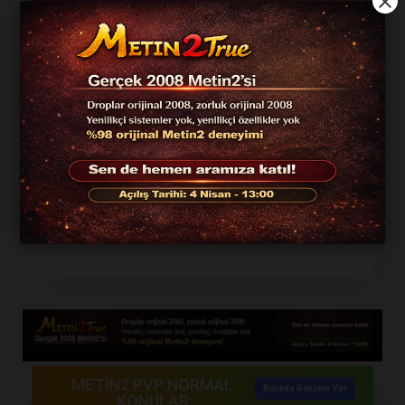
Server
Official
Oyun
#
Oy Sayısı
Adı
Tarihi
Türü
1-
105
972
Yıldız2
10.04.2026
ORTA
EMEK
Buraya
580
reklam
verin!!
METİN2 PVP NORMAL
Burada Reklam Ver
KONULAR