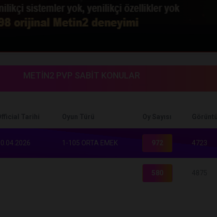
METİN2 PVP SABİT KONULAR
fficial Tarihi
Oyun Türü
Oy Sayısı
Görüntü
0.04.2026
1-105 ORTA EMEK
972
4723
580
4875