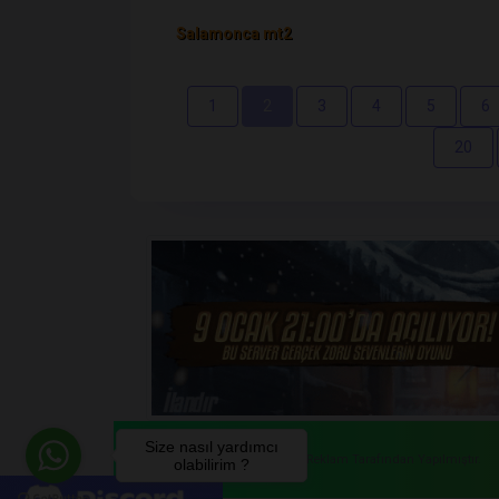
Salamonca mt2
1
2
3
4
5
6
20
Size nasıl yardımcı
Copyright © 2026 PvPReklam Tarafından Yapılmıştır.
olabilirim ?