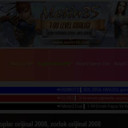
Metin2 PVP
Knight Online PVP
Metin2 Server Ekle
KnightO
📢 KORKUT2 ▌ BOL ÖDÜL HAVUZU, güncellenmiş 1-99
📢 ELOR2 ▌ Orta emek yapısıyla, oyuncu dostu ve P2
📢 Metin2True ▌ 1-99 Emek Yapısı Ve Kusursuz Oyu