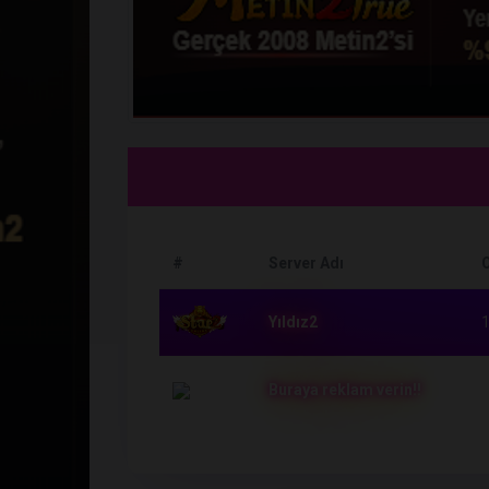
#
Server Adı
O
Yıldız2
1
Buraya reklam verin!!