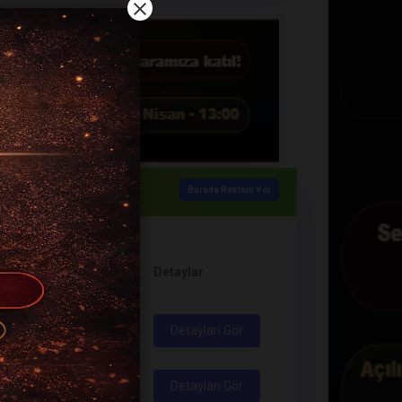
Burada Reklam Ver
Görüntülenme
Detaylar
sı
Sayısı
1907
Detayları Gör
2051
Detayları Gör