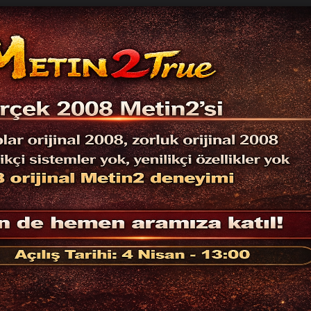
METİN2 PVP NORMAL KONULAR
Official
Oy
Oyun Türü
Tarihi
Sayı
1-99 Hard-
27/02/2026
0
Emek
WS'LİK 104-
20/02/2026
0
105