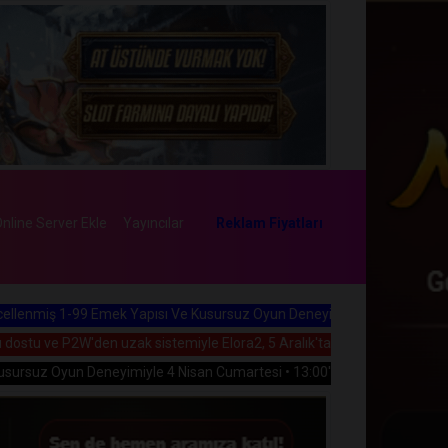
nline Server Ekle
Yayıncılar
Reklam Fiyatları
 Emek Yapısı Ve Kusursuz Oyun Deneyimiyle 5 Aralık Cuma • 21:00'da 
W'den uzak sistemiyle Elora2, 5 Aralık'ta sizlerle buluşuyor!
n Deneyimiyle 4 Nisan Cumartesi • 13:00'de Açılıyor!