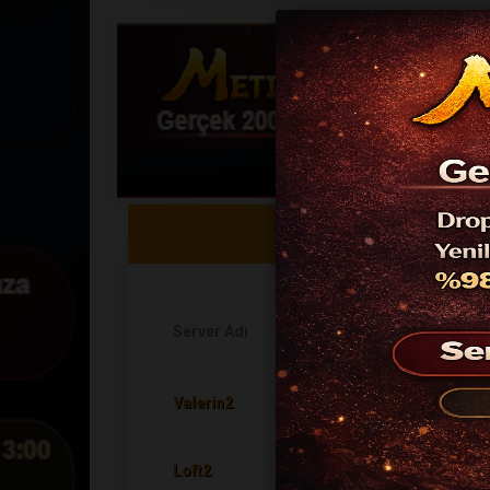
Server Adı
Valerin2
Loft2