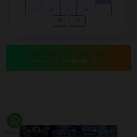
23
24
25
26
27
28
29
Copyright © 2026 PvPReklam Tarafından Yapılmıştır.
·
·
·
Reklam Al
Banka Hesaplarımiz
Yayıncılar