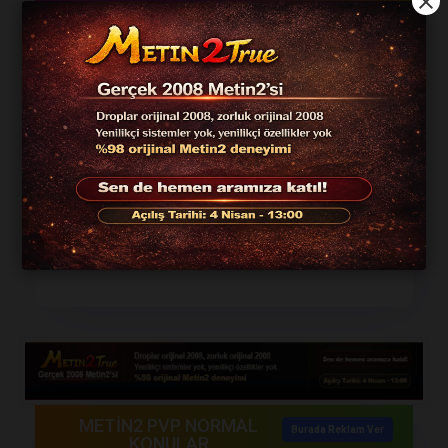
Server
Official
Oyun
#
Oy Sayısı
Adı
Tarihi
Türü
1-
105
972
Yıldız2
10.04.2026
ORTA
EMEK
Buraya
580
reklam
verin!!
METİN2 PVP NORMAL
Burada Reklam Ver
KONULAR