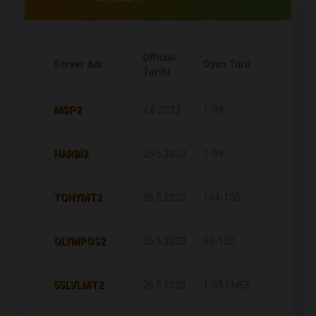
Official
Oy
Server Adı
Oyun Türü
Tarihi
Sayısı
MSP2
2.6.2023
1-99
18
HARBİ2
26.5.2023
1-99
10
TONYMT2
26.5.2023
104-105
27
OLYMPOS2
26.5.2023
55-120
13
55LVLMT2
26.5.2023
1-55 EMEK
25