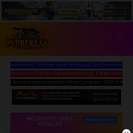
üncellenmiş 1-99 Emek Yapısı Ve Kusursuz Oyun Deneyimiyle 5 Aralık 
yuncu dostu ve P2W'den uzak sistemiyle Elora2, 5 Aralık'ta sizlerle bulu
 Ve Kusursuz Oyun Deneyimiyle 4 Nisan Cumartesi • 13:00'de Açılıyor!
METİN2 PVP SABİT
Burada Reklam Ver
KONULAR