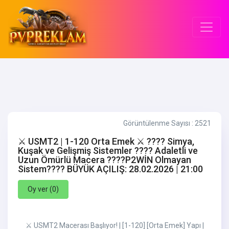
Görüntülenme Sayısı : 2521
⚔️ USMT2 | 1-120 Orta Emek ⚔️ ????️ Simya,
Kuşak ve Gelişmiş Sistemler ???? Adaletli ve
Uzun Ömürlü Macera ????P2WİN Olmayan
Sistem???? BÜYÜK AÇILIŞ: 28.02.2026 | 21:00
Oy ver (
0
)
⚔️ USMT2 Macerası Başlıyor! | [1-120] [Orta Emek] Yapı |